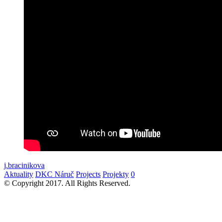
j.bracinikova
Aktuality
DKC Náruč
Projects
Projekty
0
© Copyright 2017. All Rights Reserved.