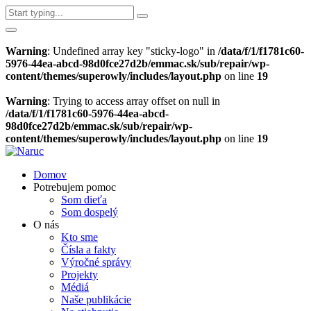
Warning
: Undefined array key "sticky-logo" in
/data/f/1/f1781c60-
5976-44ea-abcd-98d0fce27d2b/emmac.sk/sub/repair/wp-
content/themes/superowly/includes/layout.php
on line
19
Warning
: Trying to access array offset on null in
/data/f/1/f1781c60-5976-44ea-abcd-
98d0fce27d2b/emmac.sk/sub/repair/wp-
content/themes/superowly/includes/layout.php
on line
19
Domov
Potrebujem pomoc
Som dieťa
Som dospelý
O nás
Kto sme
Čísla a fakty
Výročné správy
Projekty
Médiá
Naše publikácie