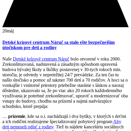
20
máj
Detské krízové centrum Náruč sa stalo ešte bezpečnejším
útočiskom pre deti a rodiny
Naše
Detské krízové centrum Náruč
bolo otvorené v roku 2000.
Zrekonštruovaná, nadstavená a zásadným spôsobom upravená
budova bývalej školy a škôlky postavenej v 30-tych rokoch min.
storočia, je odvtedy v nepretržitej 24/7 prevádzke. Za ten čas tu
našlo útočisko a pomoc už takmer 700 detí a 70 rodičov. A hoci sa o
vonkajšie i vnútorné priestory priebežne staráme s láskou a naozaj
dôsledne, ukazovalo sa, že po viac ako 20 rokoch každodenného
využívania je potrebné zrekonštruovať, upraviť a modernizovať oba
vstupy do budovy, chodbu na prízemí a najmä nadväzujúce
schodisko, ktoré prepája:
…
prízemie
, kde sa o.i. nachádzajú i dva bytíky, v ktorých s deťmi
a ich rodičmi realizujeme špecializovaný pobytový program
Aby
deti nemuseli odísť z rodiny
. Tiež tu nájdete kanceláriu sociálnych