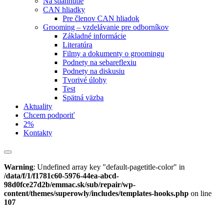
Na stiahnutie
CAN hliadky
Pre členov CAN hliadok
Grooming – vzdelávanie pre odborníkov
Základné informácie
Literatúra
Filmy a dokumenty o groomingu
Podnety na sebareflexiu
Podnety na diskusiu
Tvorivé úlohy
Test
Spätná väzba
Aktuality
Chcem podporiť
2%
Kontakty
Warning
: Undefined array key "default-pagetitle-color" in
/data/f/1/f1781c60-5976-44ea-abcd-
98d0fce27d2b/emmac.sk/sub/repair/wp-
content/themes/superowly/includes/templates-hooks.php
on line
107