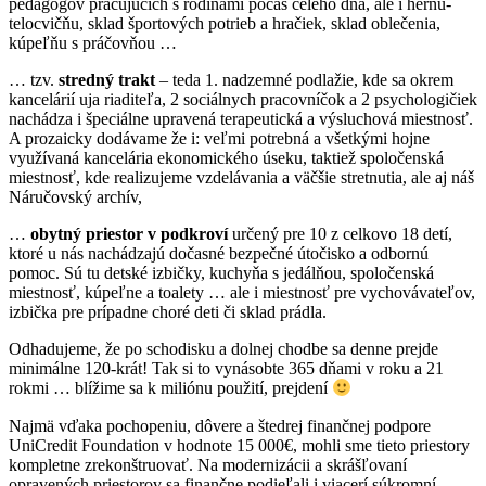
pedagógov pracujúcich s rodinami počas celého dňa, ale i herňu-
telocvičňu, sklad športových potrieb a hračiek, sklad oblečenia,
kúpeľňu s práčovňou …
… tzv.
stredný trakt
– teda 1. nadzemné podlažie, kde sa okrem
kancelárií uja riaditeľa, 2 sociálnych pracovníčok a 2 psychologičiek
nachádza i špeciálne upravená terapeutická a výsluchová miestnosť.
A prozaicky dodávame že i: veľmi potrebná a všetkými hojne
využívaná kancelária ekonomického úseku, taktiež spoločenská
miestnosť, kde realizujeme vzdelávania a väčšie stretnutia, ale aj náš
Náručovský archív,
…
obytný priestor v podkroví
určený pre 10 z celkovo 18 detí,
ktoré u nás nachádzajú dočasné bezpečné útočisko a odbornú
pomoc. Sú tu detské izbičky, kuchyňa s jedálňou, spoločenská
miestnosť, kúpeľne a toalety … ale i miestnosť pre vychovávateľov,
izbička pre prípadne choré deti či sklad prádla.
Odhadujeme, že po schodisku a dolnej chodbe sa denne prejde
minimálne 120-krát! Tak si to vynásobte 365 dňami v roku a 21
rokmi … blížime sa k miliónu použití, prejdení
Najmä vďaka pochopeniu, dôvere a štedrej finančnej podpore
UniCredit Foundation v hodnote 15 000€, mohli sme tieto priestory
kompletne zrekonštruovať. Na modernizácii a skrášľovaní
opravených priestorov sa finančne podieľali i viacerí súkromní