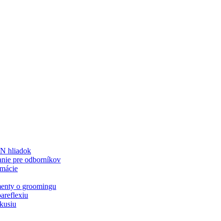
N hliadok
nie pre odborníkov
rmácie
enty o groomingu
areflexiu
kusiu