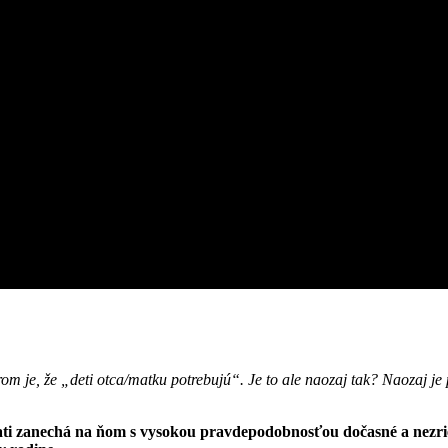
 je, že „deti otca/matku potrebujú“. Je to ale naozaj tak? Naozaj je p
ati zanechá na ňom s vysokou pravdepodobnosťou dočasné a nezriedka