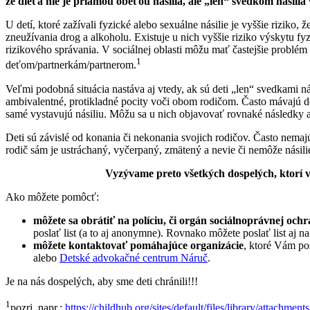
že dieťa nie je priamou obeťou násilia, ale „len“ svedkom násilia
U detí, ktoré zažívali fyzické alebo sexuálne násilie je vyššie rizi
zneužívania drog a alkoholu. Existuje u nich vyššie riziko výskytu f
rizikového správania. V sociálnej oblasti môžu mať častejšie problé
1
deťom/partnerkám/partnerom.
Veľmi podobná situácia nastáva aj vtedy, ak sú deti „len“ svedkami n
ambivalentné, protikladné pocity voči obom rodičom. Často mávajú deti
samé vystavujú násiliu. Môžu sa u nich objavovať rovnaké následky ak
Deti sú závislé od konania či nekonania svojich rodičov. Často nemajú
rodič sám je ustráchaný, vyčerpaný, zmätený a nevie či nemôže násili
Vyzývame preto všetkých dospelých, ktorí v
Ako môžete pomôcť:
môžete sa obrátiť na políciu, či orgán sociálnoprávnej ochr
poslať list (a to aj anonymne). Rovnako môžete poslať list aj na
môžete kontaktovať pomáhajúce organizácie
, ktoré Vám po
alebo
Detské advokačné centrum Náruč
.
Je na nás dospelých, aby sme deti chránili!!!
1
pozri napr.:
https://childhub.org/sites/default/files/library/attach