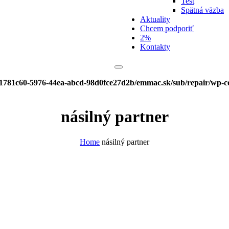
Test
Spätná väzba
Aktuality
Chcem podporiť
2%
Kontakty
/f1781c60-5976-44ea-abcd-98d0fce27d2b/emmac.sk/sub/repair/wp-c
násilný partner
Home
násilný partner