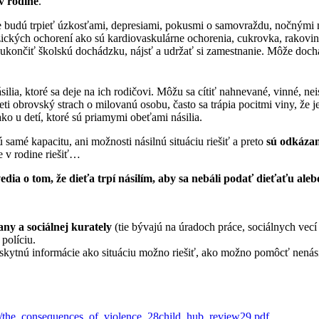
 v rodine
.
ko, že budú trpieť úzkosťami, depresiami, pokusmi o samovraždu, nočný
yzických ochorení ako sú kardiovaskulárne ochorenia, cukrovka, rakovin
m ukončiť školskú dochádzku, nájsť a udržať si zamestnanie. Môže doch
ásilia, ktoré sa deje na ich rodičovi. Môžu sa cítiť nahnevané, vinné, 
 obrovský strach o milovanú osobu, často sa trápia pocitmi viny, že je
o u detí, ktoré sú priamymi obeťami násilia.
 samé kapacitu, ani možnosti násilnú situáciu riešiť a preto
sú odkázané
e v rodine riešiť…
edia o tom, že dieťa trpí násilím, aby sa nebáli podať dieťaťu al
any a sociálnej kurately
(tie bývajú na úradoch práce, sociálnych vec
 políciu.
skytnú informácie ako situáciu možno riešiť, ako možno pomôcť nenás
ments/the_consequences_of_violence_28child_hub_review29.pdf