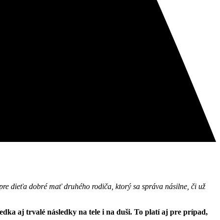
re dieťa dobré mať druhého rodiča, ktorý sa správa násilne, či už
 aj trvalé následky na tele i na duši. To platí aj pre prípad,