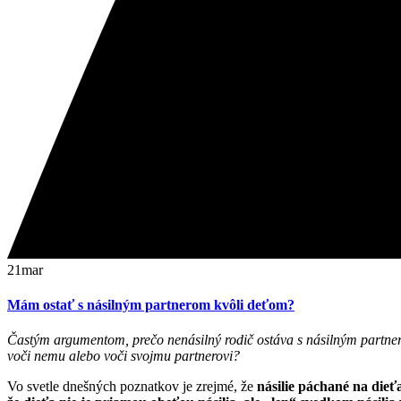
21
mar
Mám ostať s násilným partnerom kvôli deťom?
Častým argumentom, prečo nenásilný rodič ostáva s násilným partnerom
voči nemu alebo voči svojmu partnerovi?
Vo svetle dnešných poznatkov je zrejmé, že
násilie páchané na dieť