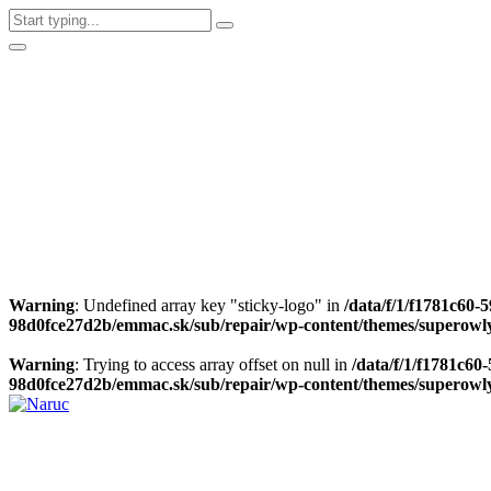
Warning
: Undefined array key "sticky-logo" in
/data/f/1/f1781c60-
98d0fce27d2b/emmac.sk/sub/repair/wp-content/themes/superowly
Warning
: Trying to access array offset on null in
/data/f/1/f1781c60
98d0fce27d2b/emmac.sk/sub/repair/wp-content/themes/superowly