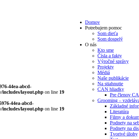
Domov
Potrebujem pomoc
Som dieťa
Som dospelý
O nás
Kto sme
Čísla a fakty
Výročné správy
Projekty
Médiá
Naše publikácie
Na stiahnutie
5976-44ea-abcd-
CAN hliadky
/includes/layout.php
on line
19
Pre členov CA
Grooming – vzdeláva
-5976-44ea-abcd-
Základné info
/includes/layout.php
on line
19
Literatúra
Filmy a dokum
Podnety na seb
Podnety na dis
Tvorivé úlohy