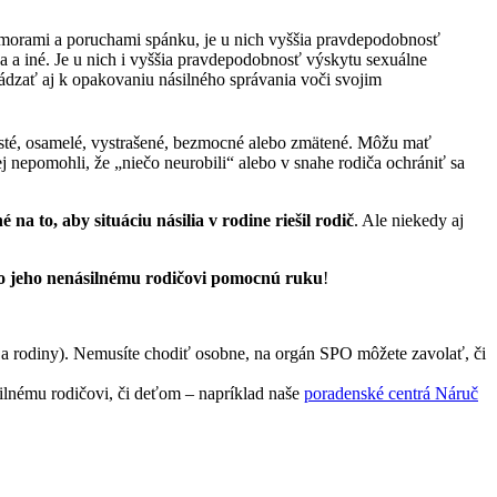
mi morami a poruchami spánku, je u nich vyššia pravdepodobnosť
a a iné. Je u nich i vyššia pravdepodobnosť výskytu sexuálne
ádzať aj k opakovaniu násilného správania voči svojim
neisté, osamelé, vystrašené, bezmocné alebo zmätené. Môžu mať
j nepomohli, že „niečo neurobili“ alebo v snahe rodiča ochrániť sa
 na to, aby situáciu násilia v rodine riešil rodič
. Ale niekedy aj
ebo jeho nenásilnému rodičovi pomocnú ruku
!
í a rodiny). Nemusíte chodiť osobne, na orgán SPO môžete zavolať, či
ilnému rodičovi, či deťom – napríklad naše
poradenské centrá Náruč