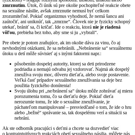
zmrznutím
. Útok, či únik sú pre okolie pochopiteľné reakcie obete
na sexuálne násilie, avšak zmrznutie nemusí byť celkom
zrozumiteľné. Pokiaľ organizmus vyhodnotí, že nemá šancu ani
zaútočiť, ani uniknúť, tak „zmrzne“. Človek nie je fyzicky schopný
utekať, brániť sa, či kričať. Ide o reakciu, ktorá
nie je riadená
vôľou
, prebieha bez toho, aby sme si ju „vybrali“.
Pre obete je potom zraňujúce, ak im okolie dáva za vinu, čo aj
nevhodnými otázkami, že sa nebránili. „Nebránenie sa“ sexuálnemu
útoku u detí môže súvisieť aj s inými faktormi napr.:
pôsobením dospelej autority, ktorej sa deti prirodzene
podriadia a nemajú odvahu jej vzdorovať. Najmä ak dospelý
zneužíva svoju moc, dôveru dieťaťa, alebo svoje postavenie.
Veľká časť prípadov sexuálneho zneužívania sa deje bez
použitia fyzického donútenia!
Svoju úlohu pri „ne/bránení sa“ útoku môže zohrávať aj miera
porozumenia tomu, čo sa dieťaťu deje. Pokiaľ dieťa
nerozumie tomu, že ide o sexuálne zneužívanie, je
páchateľom manipulované – presviedčané o tom, že ide o hru
alebo „bežné“ správanie sa, tak dospelému verí a situácii sa
nebráni.
Ak ste odborník pracujúci s deťmi a chcete sa dozvedieť viac
o kontraintuitívnych reakciách obetí sexuálneho násilia, môžete nás