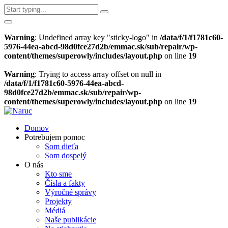
Warning
: Undefined array key "sticky-logo" in
/data/f/1/f1781c60-
5976-44ea-abcd-98d0fce27d2b/emmac.sk/sub/repair/wp-
content/themes/superowly/includes/layout.php
on line
19
Warning
: Trying to access array offset on null in
/data/f/1/f1781c60-5976-44ea-abcd-
98d0fce27d2b/emmac.sk/sub/repair/wp-
content/themes/superowly/includes/layout.php
on line
19
Domov
Potrebujem pomoc
Som dieťa
Som dospelý
O nás
Kto sme
Čísla a fakty
Výročné správy
Projekty
Médiá
Naše publikácie