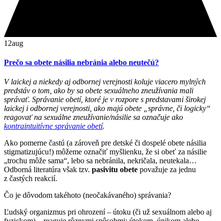
12
aug
Prečo sa obete násilia nebránia alebo neutečú?
V laickej a niekedy aj odbornej verejnosti koluje viacero mylných
predstáv o tom, ako by sa obete sexuálneho zneužívania mali
správať. Správanie obetí, ktoré je v rozpore s predstavami širokej
laickej i odbornej verejnosti, ako majú obete „správne, či logicky“
reagovať na sexuálne zneužívanie/násilie sa označuje ako
kontraintuitívne správanie obetí
.
Ako pomerne častú (a zároveň pre detské či dospelé obete násilia
stigmatizujúcu!) môžeme označiť myšlienku, že si obeť za násilie
„trochu môže sama“, lebo sa nebránila, nekričala, neutekala…
Odborná literatúra však tzv.
pasivitu obete
považuje za jednu
z častých reakcií.
Čo je dôvodom takéhoto (neočakávaného) správania?
Ľudský organizmus pri ohrození – útoku (či už sexuálnom alebo aj
fyzickom) – reaguje rôznymi spôsobmi: útokom, únikom alebo