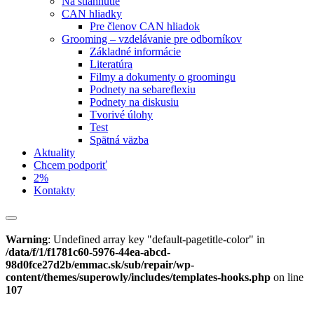
Na stiahnutie
CAN hliadky
Pre členov CAN hliadok
Grooming – vzdelávanie pre odborníkov
Základné informácie
Literatúra
Filmy a dokumenty o groomingu
Podnety na sebareflexiu
Podnety na diskusiu
Tvorivé úlohy
Test
Spätná väzba
Aktuality
Chcem podporiť
2%
Kontakty
Warning
: Undefined array key "default-pagetitle-color" in
/data/f/1/f1781c60-5976-44ea-abcd-
98d0fce27d2b/emmac.sk/sub/repair/wp-
content/themes/superowly/includes/templates-hooks.php
on line
107