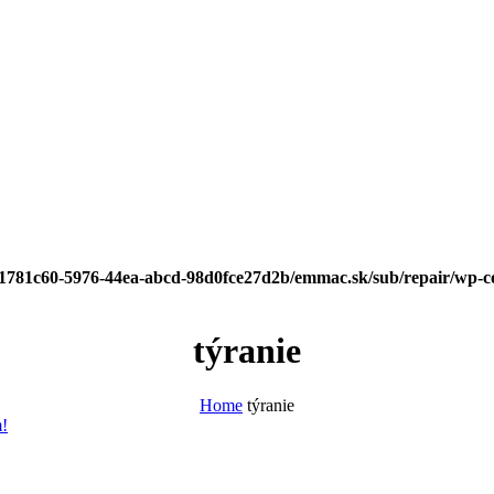
/f1781c60-5976-44ea-abcd-98d0fce27d2b/emmac.sk/sub/repair/wp-c
týranie
Home
týranie