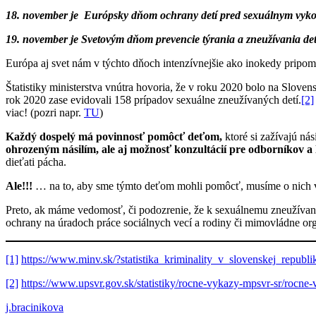
18. november je Európsky dňom ochrany detí pred sexuálnym vyk
19. november je Svetovým dňom prevencie týrania a zneužívania det
Európa aj svet nám v týchto dňoch intenzívnejšie ako inokedy pripo
Štatistiky ministerstva vnútra hovoria, že v roku 2020 bolo na Slov
rok 2020 zase evidovali 158 prípadov sexuálne zneužívaných detí.
[2]
viac! (pozri napr.
TU
)
Každý dospelý
má povinnosť pomôcť deťom,
ktoré si zažívajú ná
ohrozeným násilím, ale aj možnosť konzultácií pre odborníkov a
dieťati pácha.
Ale!!!
… na to, aby sme týmto deťom mohli pomôcť, musíme o nich 
Preto, ak máme vedomosť, či podozrenie, že k sexuálnemu zneužíva
ochrany na úradoch práce sociálnych vecí a rodiny či mimovládne org
[1]
https://www.minv.sk/?statistika_kriminality_v_slovenskej_repub
[2]
https://www.upsvr.gov.sk/statistiky/rocne-vykazy-mpsvr-sr/rocn
j.bracinikova