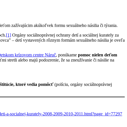
deťom zažívajúcim akúkoľvek formu sexuálneho násilia či týrania.
och.
[1]
Orgány sociálnoprávnej ochrany detí a sociálnej kurately za
dovca” – detí vystavených rôznym formám sexuálneho násilia je oveľa
etskom krízovom centre Náruč
, ponúkame
pomoc nielen deťom
mi stretli alebo majú podozrenie, že sa zneužívanie či násilie na
titúcie, ktoré vedia pomôcť
(políciu, orgány sociálnoprávnej
-deti-a-socialnej-kurately-2008-2009-2010-2011.html?page_id=77297