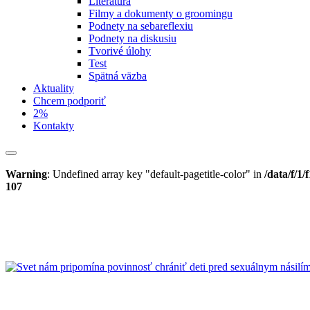
Literatúra
Filmy a dokumenty o groomingu
Podnety na sebareflexiu
Podnety na diskusiu
Tvorivé úlohy
Test
Spätná väzba
Aktuality
Chcem podporiť
2%
Kontakty
Warning
: Undefined array key "default-pagetitle-color" in
/data/f/1
107