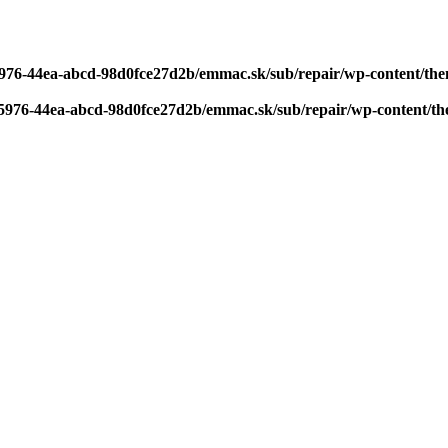
-5976-44ea-abcd-98d0fce27d2b/emmac.sk/sub/repair/wp-content/the
0-5976-44ea-abcd-98d0fce27d2b/emmac.sk/sub/repair/wp-content/th