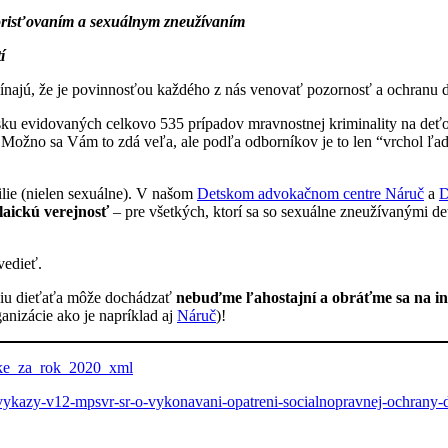
orisťovaním a sexuálnym zneužívaním
í
mínajú, že je povinnosťou každého z nás venovať pozornosť a ochranu 
ensku evidovaných celkovo 535 prípadov mravnostnej kriminality na deť
Možno sa Vám to zdá veľa, ale podľa odborníkov je to len “vrchol ľa
silie (nielen sexuálne). V našom
Detskom advokačnom centre Náruč
a
D
 laickú verejnosť
– pre všetkých, ktorí sa so sexuálne zneužívanými deť
vedieť.
niu dieťaťa môže dochádzať
nebuďme ľahostajní a obráťme sa na inš
anizácie ako je napríklad aj
Náruč
)!
like_za_rok_2020_xml
e-vykazy-v12-mpsvr-sr-o-vykonavani-opatreni-socialnopravnej-ochrany