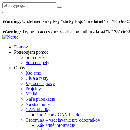
Warning
: Undefined array key "sticky-logo" in
/data/f/1/f1781c60
Warning
: Trying to access array offset on null in
/data/f/1/f1781c6
Domov
Potrebujem pomoc
Som dieťa
Som dospelý
O nás
Kto sme
Čísla a fakty
Výročné správy
Projekty
Médiá
Naše publikácie
Na stiahnutie
CAN hliadky
Pre členov CAN hliadok
Grooming – vzdelávanie pre odborníkov
Základné informácie