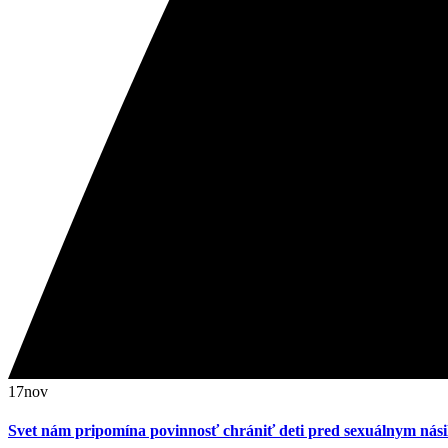
17
nov
Svet nám pripomína povinnosť chrániť deti pred sexuálnym nási