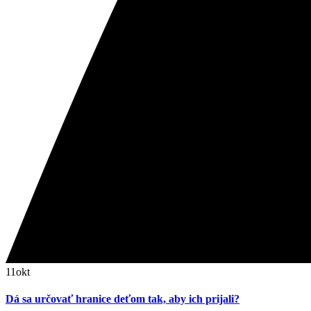
11
okt
Dá sa určovať hranice deťom tak, aby ich prijali?