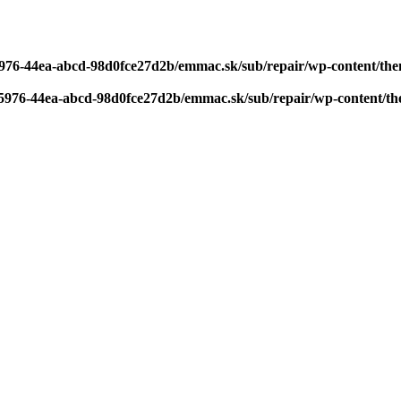
-5976-44ea-abcd-98d0fce27d2b/emmac.sk/sub/repair/wp-content/the
0-5976-44ea-abcd-98d0fce27d2b/emmac.sk/sub/repair/wp-content/th