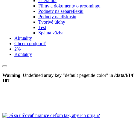
Literatúra
Filmy a dokumenty o groomingu
Podnety na sebareflexiu
Podnety na diskusiu
Tvorivé úlohy
Test
Spätná väzba
Aktuality
Chcem podporiť
2%
Kontakty
Warning
: Undefined array key "default-pagetitle-color" in
/data/f/1
107