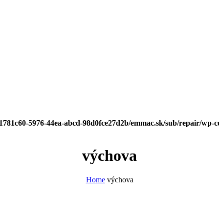
/f1781c60-5976-44ea-abcd-98d0fce27d2b/emmac.sk/sub/repair/wp-c
výchova
Home
výchova