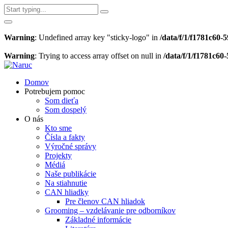
Warning
: Undefined array key "sticky-logo" in
/data/f/1/f1781c60
Warning
: Trying to access array offset on null in
/data/f/1/f1781c6
Domov
Potrebujem pomoc
Som dieťa
Som dospelý
O nás
Kto sme
Čísla a fakty
Výročné správy
Projekty
Médiá
Naše publikácie
Na stiahnutie
CAN hliadky
Pre členov CAN hliadok
Grooming – vzdelávanie pre odborníkov
Základné informácie