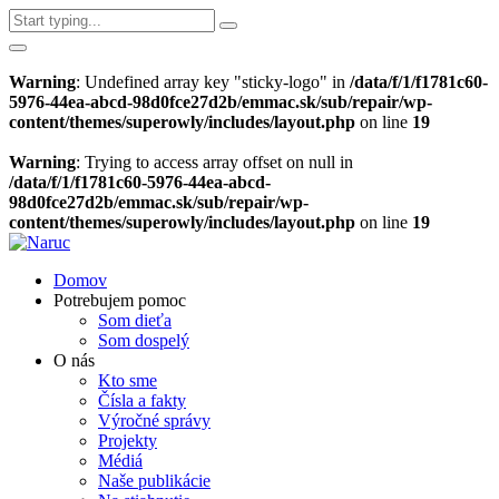
Warning
: Undefined array key "sticky-logo" in
/data/f/1/f1781c60-
5976-44ea-abcd-98d0fce27d2b/emmac.sk/sub/repair/wp-
content/themes/superowly/includes/layout.php
on line
19
Warning
: Trying to access array offset on null in
/data/f/1/f1781c60-5976-44ea-abcd-
98d0fce27d2b/emmac.sk/sub/repair/wp-
content/themes/superowly/includes/layout.php
on line
19
Domov
Potrebujem pomoc
Som dieťa
Som dospelý
O nás
Kto sme
Čísla a fakty
Výročné správy
Projekty
Médiá
Naše publikácie