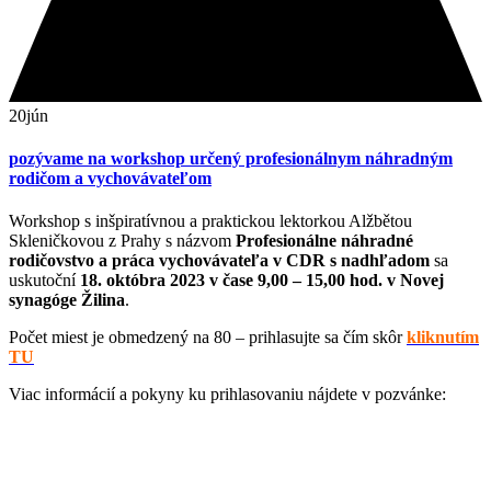
20
jún
pozývame na workshop určený profesionálnym náhradným
rodičom a vychovávateľom
Workshop s inšpiratívnou a praktickou lektorkou Alžbětou
Skleničkovou z Prahy s názvom
Profesionálne náhradné
rodičovstvo a práca vychovávateľa v CDR s nadhľadom
sa
uskutoční
18. októbra 2023 v čase 9,00 – 15,00 hod. v Novej
synagóge Žilina
.
Počet miest je obmedzený na 80 – prihlasujte sa čím skôr
kliknutím
TU
Viac informácií a pokyny ku prihlasovaniu nájdete v pozvánke: