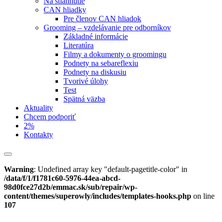
Na stiahnutie
CAN hliadky
Pre členov CAN hliadok
Grooming – vzdelávanie pre odborníkov
Základné informácie
Literatúra
Filmy a dokumenty o groomingu
Podnety na sebareflexiu
Podnety na diskusiu
Tvorivé úlohy
Test
Spätná väzba
Aktuality
Chcem podporiť
2%
Kontakty
Warning
: Undefined array key "default-pagetitle-color" in
/data/f/1/f1781c60-5976-44ea-abcd-
98d0fce27d2b/emmac.sk/sub/repair/wp-
content/themes/superowly/includes/templates-hooks.php
on line
107