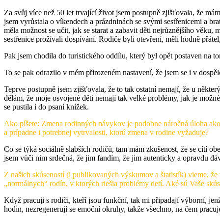
Za svůj více než 50 let trvající život jsem postupně zjišťovala, že má
jsem vyrůstala o víkendech a prázdninách se svými sestřenicemi a bratr
měla možnost se učit, jak se starat a zabavit děti nejrůznějšího věku, m
sestřenice prožívali dospívání. Rodiče byli otevření, měli hodně přátel,
Pak jsem chodila do turistického oddílu, který byl opět postaven na to
To se pak odrazilo v mém přirozeném nastavení, že jsem se i v dospělos
Teprve postupně jsem zjišťovala, že to tak ostatní nemají, že u některý
dělám, že moje osvojené děti nemají tak velké problémy, jak je možn
se pustila i do psaní knížek.
Ako píšete: Zmena rodinných návykov je podobne náročná úloha ako 
a prípadne i potrebnej vytrvalosti, ktorú zmena v rodine vyžaduje?
Co se týká sociálně slabších rodičů, tam mám zkušenost, že se cítí obec
jsem vůči nim srdečná, že jim fandím, že jim autenticky a opravdu dá
Z našich skúseností (i publikovaných výskumov a štatistík) vieme, že 
„normálnych“ rodín, v ktorých riešia problémy detí. Aké sú Vaše skús
Když pracuji s rodiči, kteří jsou funkční, tak mi připadají výborní, j
hodin, nezregenerují se emoční okruhy, takže všechno, na čem pracuje