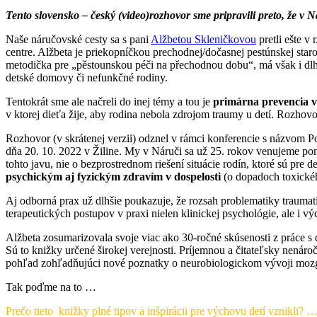
Tento slovensko – český (video)rozhovor sme pripravili preto, že
Naše náručovské cesty sa s pani
Alžbetou Skleničkovou
pretli ešte v
centre. Alžbeta je priekopníčkou prechodnej/dočasnej pestúnskej star
metodička pre „pěstounskou péči na přechodnou dobu“, má však i dlho
detské domovy či nefunkčné rodiny.
Tentokrát sme ale načreli do inej témy a tou je
primárna prevencia v
v ktorej dieťa žije, aby rodina nebola zdrojom traumy u detí. Rozhov
Rozhovor (v skrátenej verzii) odznel v rámci konferencie s názvom 
dňa 20. 10. 2022 v Žiline. My v Náruči sa už 25. rokov venujeme pom
tohto javu, nie o bezprostrednom riešení situácie rodín, ktoré sú pr
psychickým aj fyzickým zdravím v dospelosti
(o dopadoch toxického
Aj odborná prax už dlhšie poukazuje, že rozsah problematiky traumati
terapeutických postupov v praxi nielen klinickej psychológie, ale i 
Alžbeta zosumarizovala svoje viac ako 30-ročné skúsenosti z práce s 
Sú to knižky určené širokej verejnosti. Príjemnou a čitateľsky nená
pohľad zohľadňujúci nové poznatky o neurobiologickom vývoji mozg
Tak poďme na to …
Prečo tieto knižky plné tipov a inšpirácii pre výchovu detí vznikli? …