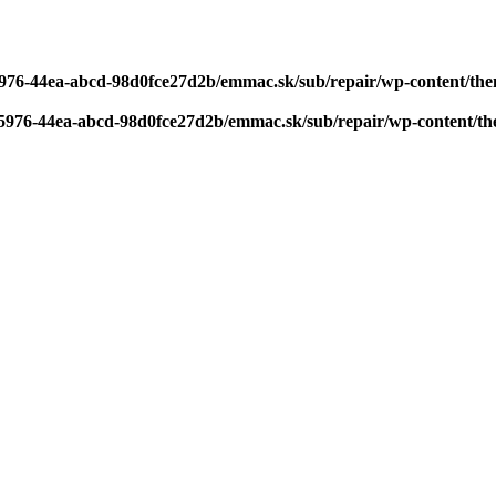
-5976-44ea-abcd-98d0fce27d2b/emmac.sk/sub/repair/wp-content/the
0-5976-44ea-abcd-98d0fce27d2b/emmac.sk/sub/repair/wp-content/th