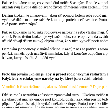
Pak se koukáme na to, co vlastně činí rodiče šťastným. Rodiče z mnoha 
ukázali svůj život a dítě do svého života přiměřeně věku začlenili, úpln
Dalším krokem je zmapování, jakou síť pomoci kolem sebe rodič má. V Č
výchově dítěte to ale nestačí, že k tomu je potřeba celá vesnice. Proto
také podle svých zájmů.
Pak se koukáme na to, jaké rodičovské nároky na sebe vlastně mají. Čí
emocí. Proto třetím krokem je vyjasnění toho, co se opravdu dá zvládn
učitelé dávají dětem takový objem učiva, že v nich vytvoří pocit nedo
Dám vám jednoduchý vizuální příklad. Každý z nás se potýká s hromado
penězi, neměla bych navštívit maminku, kdy si konečně odpočinu a pod
balvan, který nás tíží. A to děti vycítí.
Proto tím prvním úkolem je,
aby si prošel rodič jakýmsi restartem 
Když tedy zredukujeme nároky na ty, které jsou zvládnutelné.
V rodinách často riešime i to, ako ovládnuť detské emócie? Dajte pár
Dítě se rodí s nezralým způsobem zpracování stresu. Úkolem rodiče n
ale ukazovat mu, jak emoce pod kontrolu dostat. Základní přístup ted
případně jako nástroj, jak vytlačit někoho z tlupy. Proto jsme tak citl
abstinenční příznaky. Viděla jsem, jak jim je špatně a zpočátku jsem mě