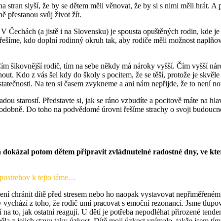
stran slyší, že by se dětem měli věnovat, že by si s nimi měli hrát. A 
ě přestanou svůj život žít.
echách (a jistě i na Slovensku) je spousta opuštěných rodin, kde je sic
 řešíme, kdo doplní rodinný okruh tak, aby rodiče měli možnost naplňovat
m šikovnější rodič, tím na sebe někdy má nároky vyšší. Čím vyšší nároky
out. Kdo z vás šel kdy do školy s pocitem, že se těší, protože je skvěl
statečnosti. Na ten si časem zvykneme a ani nám nepřijde, že to není nor
u starostí. Představte si, jak se ráno vzbudíte a pocitově máte na hl
obně. Do toho na podvědomé úrovni řešíme strachy o svoji budoucnost, 
a dokázal potom dětem připravit zvládnutelné radostné dny, ve který
 postrehov k tejto téme…
ení chránit dítě před stresem nebo ho naopak vystavovat nepřiměřenému 
y vychází z toho, že rodič umí pracovat s emoční rezonancí. Jsme tlupov
iví na to, jak ostatní reagují. U dětí je potřeba nepodléhat přirozené te
la z jejich stavu taky úzkost. Dítě moji úzkost vnímalo, takže jsem tím 