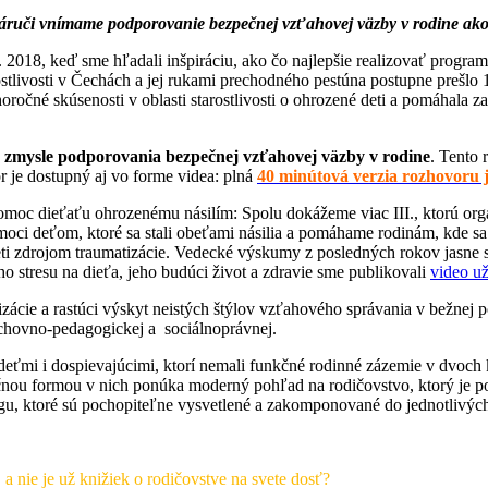
 v Náruči vnímame podporovanie bezpečnej vzťahovej väzby v rodine a
 r. 2018, keď sme hľadali inšpiráciu, ako čo najlepšie realizovať pro
ostlivosti v Čechách a jej rukami prechodného pestúna postupne prešlo 
ročné skúsenosti v oblasti starostlivosti o ohrozené deti a pomáhala
 zmysle podporovania bezpečnej vzťahovej väzby v rodine
. Tento 
or je dostupný aj vo forme videa: plná
40 minútová verzia rozhovoru 
Pomoc dieťaťu ohrozenému násilím: Spolu dokážeme viac III., ktorú o
oci deťom, ktoré sa stali obeťami násilia a pomáhame rodinám, kde sa 
e deti zdrojom traumatizácie. Vedecké výskumy z posledných rokov jasne
 stresu na dieťa, jeho budúci život a zdravie sme publikovali
video už
zácie a rastúci výskyt neistých štýlov vzťahového správania v bežnej 
výchovno-pedagogickej a sociálnoprávnej.
deťmi i dospievajúcimi, ktorí nemali funkčné rodinné zázemie v dvoch 
ročnou formou v nich ponúka moderný pohľad na rodičovstvo, ktorý je 
u, ktoré sú pochopiteľne vysvetlené a zakomponované do jednotlivýc
 a nie je už knižiek o rodičovstve na svete dosť?