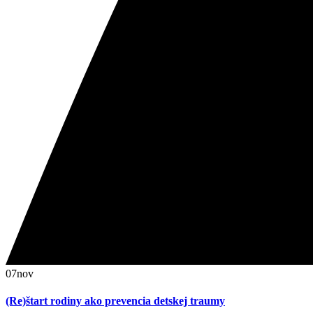
07
nov
(Re)štart rodiny ako prevencia detskej traumy