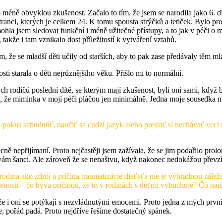
m méně obvyklou zkušenost. Začalo to tím, že jsem se narodila jako 6. dí
anci, kterých je celkem 24. K tomu spousta strýčků a tetiček. Bylo pro 
ohla jsem sledovat funkční i méně užitečné přístupy, a to jak v péči o ma
 takže i tam vznikalo dost příležitostí k vytváření vztahů.
m, že se mladší děti učily od starších, aby to pak zase předávaly těm m
ti starala o děti nejrůznějšího věku. Přišlo mi to normální.
ch rodičů poslední dítě, se kterým mají zkušenost, byli oni sami, když b
é, že miminka v mojí péči pláčou jen minimálně. Jedna moje sousedka m
pokus schudnúť, naučiť sa cudzí jazyk alebo prestať si nechávať veci
ně nepřijímaní. Proto nejčastěji jsem zažívala, že se jim podařilo prolo
vám šanci. Ale zároveň že se nenaštvu, když nakonec nedokážou převzít 
rodina ako zdroj a príčina traumatizácie dieťaťa nie je výhradnou zálež
enosti – čo býva príčinou, že to v rodinách s deťmi vybuchuje? Čo najč
enže i oni se potýkají s nezvládnutými emocemi. Proto jedna z mých první
, pořád padá. Proto nejdříve řešíme dostatečný spánek.