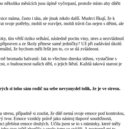
po několika měsících jsou úplně vyčerpaní, protože místo aby dítěti
e máma, často i táta, ale jinak nikdo další. Mudrci říkají, že k
 svoje potřeby, mohli se rozvíjet, mohli trávit čas nejen s dětmi, ale
, tím větší riziko selhání, následně pocitu viny, stres a nezvládnutí
e připraven a ze školy přinese samé jedničky? Už při zadávání úkolů
mální, že bychom měli řešit jen to, co se dá zvládnout.
avně hromadu balvanů: Jak to všechno dneska stihnu, vystačíme s
o budoucnost našich dětí, o jejich štěstí. Každá taková starost je
ch si toho sám rodič na sebe nevymyslel tolik, že je ve stresu.
stresu, případně si zoufat, že dítě nemá svoje emoce pod kontrolou,
ý tvor. Emoce vznikly právě jako nástroj tlupové soudržnosti,
ndenci přebírat emoce druhých. Učila jsem se to s miminky, které měly
jeho stav ještě zhoršila a spolu jsme se cyklili. A postupně mi to