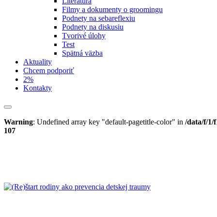
Literatúra
Filmy a dokumenty o groomingu
Podnety na sebareflexiu
Podnety na diskusiu
Tvorivé úlohy
Test
Spätná väzba
Aktuality
Chcem podporiť
2%
Kontakty
Warning
: Undefined array key "default-pagetitle-color" in
/data/f/1
107