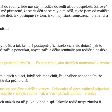
tě do rodiny, kde nás stejní rodiče dovedli až do dospělosti. Zároveň
mě přirozené, že starší děti se staraly o mladší, takže jsem od malička
lé děti, tak postupně i v tom, jako moji starší sourozenci, bratranci a
ladším.
yli děti, a tak ke mně postupně přicházelo víc a víc dotazů, jak to
ě začala ponoukat, abych začala dělat semináře pro rodiče a posléze
 na poslednú chvíľu … čo teda robiť, ako druhých motivovať k zmene
mit jejich situaci, když ode mne cítili, že je vůbec nehodnotím, že
třeba péči o dítě.
itosťou sociálne slabších vrstiev. Odborníci sú dnes zahltení prípadmi
astejšie v takejto rodine – ak u Vás vyhľadá pomoc – riešite?
ch otázek na ně je, kolik hodin spí. Jakmile rodič nespí zhruba 8