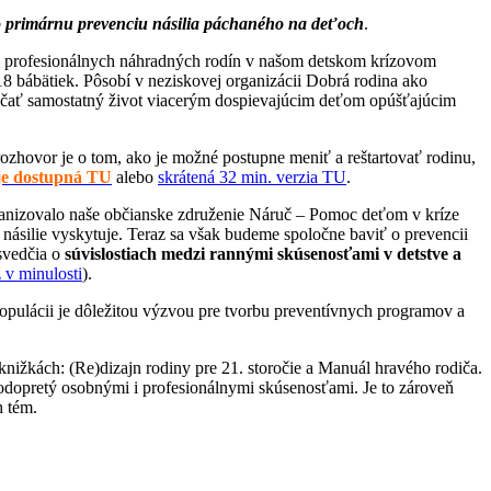
ko primárnu prevenciu násilia páchaného na deťoch
.
gram profesionálnych náhradných rodín v našom detskom krízovom
18 bábätiek. Pôsobí v neziskovej organizácii Dobrá rodina ako
 začať samostatný život viacerým dospievajúcim deťom opúšťajúcim
rozhovor je o tom, ako je možné postupne meniť a reštartovať rodinu,
je dostupná TU
alebo
skrátená 32 min. verzia TU
.
rganizovalo naše občianske združenie Náruč – Pomoc deťom v kríze
násilie vyskytuje. Teraz sa však budeme spoločne baviť o prevencii
 svedčia o
súvislostiach medzi rannými skúsenosťami v detstve a
 v minulosti
).
populácii je dôležitou výzvou pre tvorbu preventívnych programov a
knižkách: (Re)dizajn rodiny pre 21. storočie a Manuál hravého rodiča.
podopretý osobnými i profesionálnymi skúsenosťami. Je to zároveň
h tém.