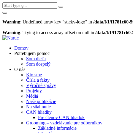
Warning
: Undefined array key "sticky-logo" in
/data/f/1/f1781c60
Warning
: Trying to access array offset on null in
/data/f/1/f1781c6
Domov
Potrebujem pomoc
Som dieťa
Som dospelý
O nás
Kto sme
Čísla a fakty
Výročné správy
Projekty
Médiá
Naše publikácie
Na stiahnutie
CAN hliadky
Pre členov CAN hliadok
Grooming – vzdelávanie pre odborníkov
Základné informácie