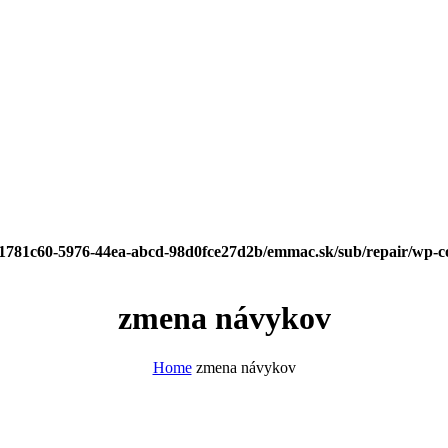
/f1781c60-5976-44ea-abcd-98d0fce27d2b/emmac.sk/sub/repair/wp-c
zmena návykov
Home
zmena návykov