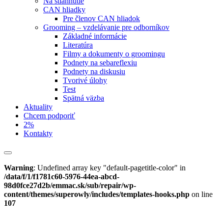
Na stiahnutie
CAN hliadky
Pre členov CAN hliadok
Grooming – vzdelávanie pre odborníkov
Základné informácie
Literatúra
Filmy a dokumenty o groomingu
Podnety na sebareflexiu
Podnety na diskusiu
Tvorivé úlohy
Test
Spätná väzba
Aktuality
Chcem podporiť
2%
Kontakty
Warning
: Undefined array key "default-pagetitle-color" in
/data/f/1/f1781c60-5976-44ea-abcd-
98d0fce27d2b/emmac.sk/sub/repair/wp-
content/themes/superowly/includes/templates-hooks.php
on line
107