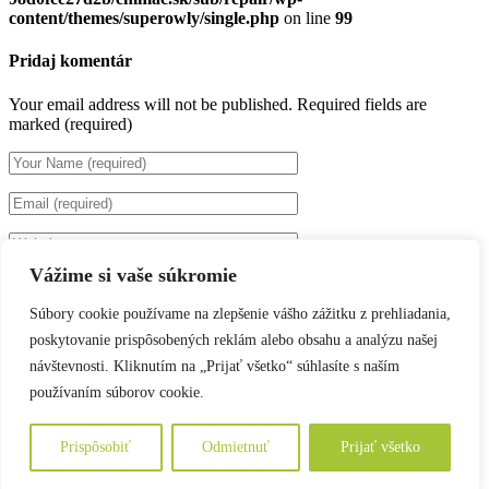
content/themes/superowly/single.php
on line
99
Pridaj komentár
Your email address will not be published.
Required fields are
marked (required)
Vážime si vaše súkromie
Uložiť moje meno, e-mail a webovú stránku v tomto prehliadači
pre moje budúce komentáre.
Súbory cookie používame na zlepšenie vášho zážitku z prehliadania,
poskytovanie prispôsobených reklám alebo obsahu a analýzu našej
návštevnosti. Kliknutím na „Prijať všetko“ súhlasíte s naším
používaním súborov cookie.
Prispôsobiť
Odmietnuť
Prijať všetko
© Copyright 2017. All Rights Reserved.