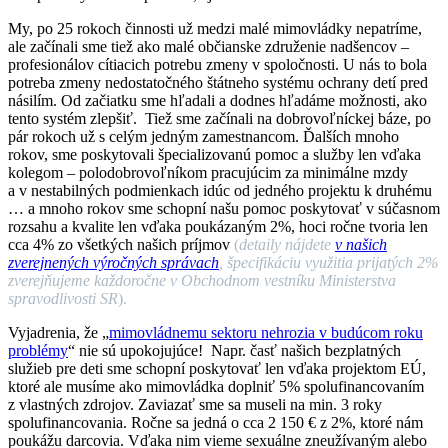
My, po 25 rokoch činnosti už medzi malé mimovládky nepatríme,
ale začínali sme tiež ako malé občianske združenie nadšencov –
profesionálov cítiacich potrebu zmeny v spoločnosti. U nás to bola
potreba zmeny nedostatočného štátneho systému ochrany detí pred
násilím. Od začiatku sme hľadali a dodnes hľadáme možnosti, ako
tento systém zlepšiť. Tiež sme začínali na dobrovoľníckej báze, po
pár rokoch už s celým jedným zamestnancom. Ďalších mnoho
rokov, sme poskytovali špecializovanú pomoc a služby len vďaka
kolegom – polodobrovoľníkom pracujúcim za minimálne mzdy
a v nestabilných podmienkach idúc od jedného projektu k druhému
… a mnoho rokov sme schopní našu pomoc poskytovať v súčasnom
rozsahu a kvalite len vďaka poukázaným 2%, hoci ročne tvoria len
cca 4% zo všetkých našich príjmov
(
detaily nájdete
v našich
zverejnených výročných správach
, špecifikáciu využitia prijatých 2%
zverejňujeme každoročne v Obchodnom vestníku Ministerstva
spravodlivosti SR
).
Vyjadrenia, že „
mimovládnemu sektoru nehrozia v budúcom roku
problémy
“ nie sú upokojujúce! Napr. časť našich bezplatných
služieb pre deti sme schopní poskytovať len vďaka projektom EÚ,
ktoré ale musíme ako mimovládka doplniť 5% spolufinancovaním
z vlastných zdrojov. Zaviazať sme sa museli na min. 3 roky
spolufinancovania. Ročne sa jedná o cca 2 150 € z 2%, ktoré nám
poukážu darcovia. Vďaka nim vieme sexuálne zneužívaným alebo