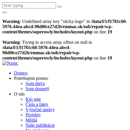
Warning
: Undefined array key "sticky-logo" in
/data/f/1/f1781c60-
5976-44ea-abcd-98d0fce27d2b/emmac.sk/sub/repair/wp-
content/themes/superowly/includes/layout.php
on line
19
Warning
: Trying to access array offset on null in
/data/f/1/f1781c60-5976-44ea-abcd-
98d0fce27d2b/emmac.sk/sub/repair/wp-
content/themes/superowly/includes/layout.php
on line
19
Domov
Potrebujem pomoc
Som dieťa
Som dospelý
O nás
Kto sme
Čísla a fakty
Výročné správy
Projekty
Médiá
Naše publikácie