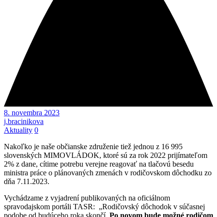
8. novembra 2023
j.bracinikova
Aktuality
0
Nakoľko je naše občianske združenie tiež jednou z 16 995
slovenských MIMOVLÁDOK, ktoré sú za rok 2022 prijímateľom
2% z dane, cítime potrebu verejne reagovať na tlačovú besedu
ministra práce o plánovaných zmenách v rodičovskom dôchodku zo
dňa 7.11.2023.
Vychádzame z vyjadrení publikovaných na oficiálnom
spravodajskom portáli TASR: „Rodičovský dôchodok v súčasnej
podobe od budúceho roka skončí.
Po novom bude možné rodičom