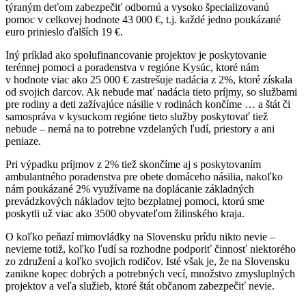
týraným deťom zabezpečiť odbornú a vysoko špecializovanú
pomoc v celkovej hodnote 43 000 €, t.j. každé jedno poukázané
euro prinieslo ďalších 19 €.
Iný príklad ako spolufinancovanie projektov je poskytovanie
terénnej pomoci a poradenstva v regióne Kysúc, ktoré nám
v hodnote viac ako 25 000 € zastrešuje nadácia z 2%, ktoré získala
od svojich darcov. Ak nebude mať nadácia tieto príjmy, so službami
pre rodiny a deti zažívajúce násilie v rodinách končíme … a štát či
samospráva v kysuckom regióne tieto služby poskytovať tiež
nebude – nemá na to potrebne vzdelaných ľudí, priestory a ani
peniaze.
Pri výpadku príjmov z 2% tiež skončíme aj s poskytovaním
ambulantného poradenstva pre obete domáceho násilia, nakoľko
nám poukázané 2% využívame na doplácanie základných
prevádzkových nákladov tejto bezplatnej pomoci, ktorú sme
poskytli už viac ako 3500 obyvateľom žilinského kraja.
O koľko peňazí mimovládky na Slovensku prídu nikto nevie –
nevieme totiž, koľko ľudí sa rozhodne podporiť činnosť niektorého
zo združení a koľko svojich rodičov. Isté však je, že na Slovensku
zanikne kopec dobrých a potrebných vecí, množstvo zmysluplných
projektov a veľa služieb, ktoré štát občanom zabezpečiť nevie.