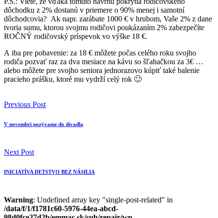
P.S.: Viete, že vďaka tomuto návrhu pokrytia rodičovského
dôchodku z 2% dostanú v priemere o 90% menej i samotní
dôchodcovia? Ak napr. zarábate 1000 € v hrubom, Vaše 2% z dane
tvoria sumu, ktorou svojmu rodičovi poukázaním 2% zabezpečíte
ROČNÝ rodičovský príspevok vo výške 18 €.
A iba pre pobavenie: za 18 € môžete počas celého roku svojho
rodiča pozvať raz za dva mesiace na kávu so šľahačkou za 3€ …
alebo môžete pre svojho seniora jednorazovo kúpiť také balenie
pracieho prášku, ktoré mu vydrží celý rok 🙂
Previous Post
V novembri pozývame do divadla
Next Post
INICIATÍVA DETSTVO BEZ NÁSILIA
Warning
: Undefined array key "single-post-related" in
/data/f/1/f1781c60-5976-44ea-abcd-
98d0fce27d2b/emmac.sk/sub/repair/wp-