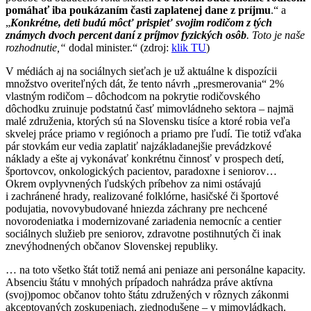
pomáhať iba poukázaním časti zaplatenej dane z príjmu
.“ a
„
Konkrétne, deti budú môcť prispieť svojim rodičom z tých
známych dvoch percent daní z príjmov fyzických osôb
. Toto je naše
rozhodnutie,“
dodal minister.“ (zdroj:
klik TU
)
V médiách aj na sociálnych sieťach je už aktuálne k dispozícii
množstvo overiteľných dát, že tento návrh „presmerovania“ 2%
vlastným rodičom – dôchodcom na pokrytie rodičovského
dôchodku zruinuje podstatnú časť mimovládneho sektora – najmä
malé združenia, ktorých sú na Slovensku tisíce a ktoré robia veľa
skvelej práce priamo v regiónoch a priamo pre ľudí. Tie totiž vďaka
pár stovkám eur vedia zaplatiť najzákladanejšie prevádzkové
náklady a ešte aj vykonávať konkrétnu činnosť v prospech detí,
športovcov, onkologických pacientov, paradoxne i seniorov…
Okrem ovplyvnených ľudských príbehov za nimi ostávajú
i zachránené hrady, realizované folklórne, hasičské či športové
podujatia, novovybudované hniezda záchrany pre nechcené
novorodeniatka i modernizované zariadenia nemocníc a centier
sociálnych služieb pre seniorov, zdravotne postihnutých či inak
znevýhodnených občanov Slovenskej republiky.
… na toto všetko štát totiž nemá ani peniaze ani personálne kapacity.
Absenciu štátu v mnohých prípadoch nahrádza práve aktívna
(svoj)pomoc občanov tohto štátu združených v rôznych zákonmi
akceptovaných zoskupeniach, zjednodušene – v mimovládkach.