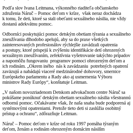
Podľa slov Ivana Leitmana, výkonného riaditeľa občianskeho
združenia Náruč – Pomoc deťom v kríze, však neraz dochádza
k tomu, že deti, ktoré sa stali obeťami sexuálneho násilia, nie vždy
dostanú adekvátnu pomoc.
Odborníci poskytujúci pomoc detským obetiam týrania a sexuálneho
zneužívania dlhodobo apelujú, aby sa do praxe všetkých
zainteresovaných profesionálov rýchlejšie zavádzali opatrenia
a postupy, ktoré prispejú k zvýšeniu identifikácie detí ohrozených
sexuálnym zneužívaním, zefektívnia vyšetrovanie takýchto prípadov
a napomôžu fungovaniu programov pomoci ohrozeným deťom a
ich rodinám. „Okrem iného nás k zavádzaniu potrebných opatrení
zaväzujú a nabádajú viaceré medzinárodné dohovory, smernice
Európskeho parlamentu a Rady ako aj usmernenia Výboru
ministrov Rady Európy“, konštatuje Leitman.
„V našom novozriadenom Detskom advokačnom centre Náruč sa
pokúšame ponúknuť detským obetiam sexuálneho násilia všestrannú
odbornú pomoc. Očakávame však, že naša snaha bude podporená aj
systémovými opatreniami. Pretože tieto deti si zaslúžia osobitný
prístup a ochranu“, zdôrazňuje Leitman.
Náruč – Pomoc deťom v kríze od roku 1997 pomáha týraným
deťom, ženám a rodinám ohrozeným domácim násilím