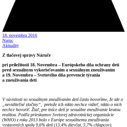
18. novembra 2016
Naruc
Aktuality
Z tlačovej správy Náruče
pri príležitosti 18. Novembra – Európskeho dňa ochrany detí
pred sexuálnym vykorisťovaním a sexuálnym zneužívaním
a 19. Novembra – Svetového dňa prevencie týrania
a zneužívania detí
V súvislosti so sexuálnym zneužívaním detí často hovoríme, že ide o
„neviditeľné zločiny“, pretože ich nikto nechce vidieť, nikto o nich
nechce hovoriť. Žiaľ, pre tisíce detí je sexuálne zneužívanie krutou
realitou. Podľa prieskumov Svetovej zdravotníckej organizácie
(WHO) z roku 2013 bolo v Európe sexuálnemu zneužívaniu
vystavených spolu 9,6% detí (13,4% dievčat, 5,7% chlapcov).