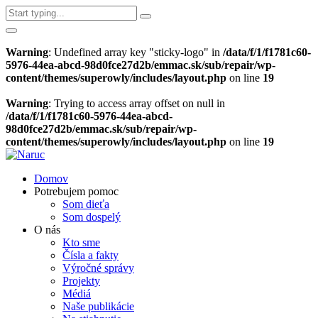
Warning
: Undefined array key "sticky-logo" in
/data/f/1/f1781c60-
5976-44ea-abcd-98d0fce27d2b/emmac.sk/sub/repair/wp-
content/themes/superowly/includes/layout.php
on line
19
Warning
: Trying to access array offset on null in
/data/f/1/f1781c60-5976-44ea-abcd-
98d0fce27d2b/emmac.sk/sub/repair/wp-
content/themes/superowly/includes/layout.php
on line
19
Domov
Potrebujem pomoc
Som dieťa
Som dospelý
O nás
Kto sme
Čísla a fakty
Výročné správy
Projekty
Médiá
Naše publikácie