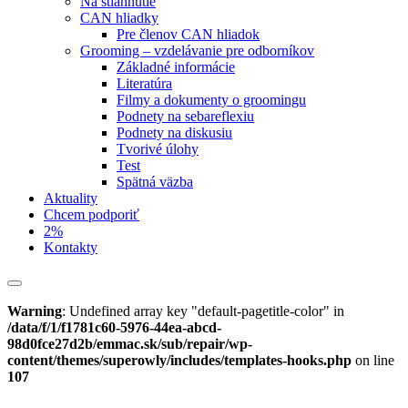
Na stiahnutie
CAN hliadky
Pre členov CAN hliadok
Grooming – vzdelávanie pre odborníkov
Základné informácie
Literatúra
Filmy a dokumenty o groomingu
Podnety na sebareflexiu
Podnety na diskusiu
Tvorivé úlohy
Test
Spätná väzba
Aktuality
Chcem podporiť
2%
Kontakty
Warning
: Undefined array key "default-pagetitle-color" in
/data/f/1/f1781c60-5976-44ea-abcd-
98d0fce27d2b/emmac.sk/sub/repair/wp-
content/themes/superowly/includes/templates-hooks.php
on line
107