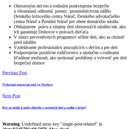
Ohrozeným deťom a rodinám poskytujeme bezpečie
a všestrannú odbornú pomoc prostredníctvom nášho
Detského krízového centra Náruč, Detského advokačného
centra Náruč a Poradní Náruč pre obete domáceho násilia
Obhajujeme práva a záujmy detí ohrozených násilím tak, ako
ich garantuje Dohovor o právach dieťaťa
V rámci preventívnych programov učíme deti, ako sa chrániť
pred násilím
Vzdelávame profesionálov pracujúcich s deťmi a pre deti
Podporujeme pozitívne rodičovstvo a spoločne s rodinami
hľadáme možnosti, ako prekonať problémy a vytvoriť pre deti
bezpečný domov
Previous Post
Vydarená pracovná stáž vo Varšave
Next Post
Kto sa pridá k našej zbierke v prospech detí a rodín v kríze?
Warning
: Undefined array key "single-post-related" in