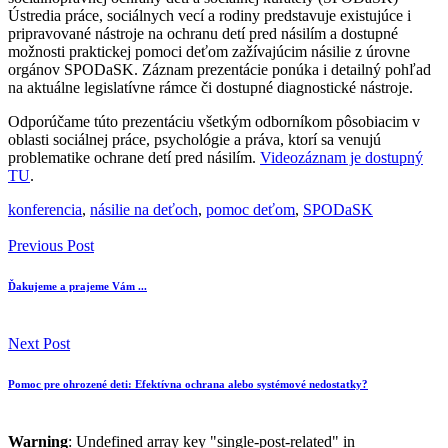
Ústredia práce, sociálnych vecí a rodiny predstavuje existujúce i
pripravované nástroje na ochranu detí pred násilím a dostupné
možnosti praktickej pomoci deťom zažívajúcim násilie z úrovne
orgánov SPODaSK. Záznam prezentácie ponúka i detailný pohľad
na aktuálne legislatívne rámce či dostupné diagnostické nástroje.
Odporúčame túto prezentáciu všetkým odborníkom pôsobiacim v
oblasti sociálnej práce, psychológie a práva, ktorí sa venujú
problematike ochrane detí pred násilím.
Videozáznam je dostupný
TU
.
konferencia
,
násilie na deťoch
,
pomoc deťom
,
SPODaSK
Previous Post
Ďakujeme a prajeme Vám ...
Next Post
Pomoc pre ohrozené deti: Efektívna ochrana alebo systémové nedostatky?
Warning
: Undefined array key "single-post-related" in