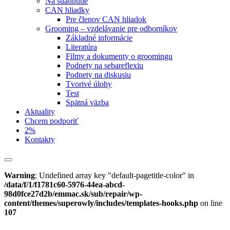
Na stiahnutie
CAN hliadky
Pre členov CAN hliadok
Grooming – vzdelávanie pre odborníkov
Základné informácie
Literatúra
Filmy a dokumenty o groomingu
Podnety na sebareflexiu
Podnety na diskusiu
Tvorivé úlohy
Test
Spätná väzba
Aktuality
Chcem podporiť
2%
Kontakty
Warning
: Undefined array key "default-pagetitle-color" in
/data/f/1/f1781c60-5976-44ea-abcd-
98d0fce27d2b/emmac.sk/sub/repair/wp-
content/themes/superowly/includes/templates-hooks.php
on line
107