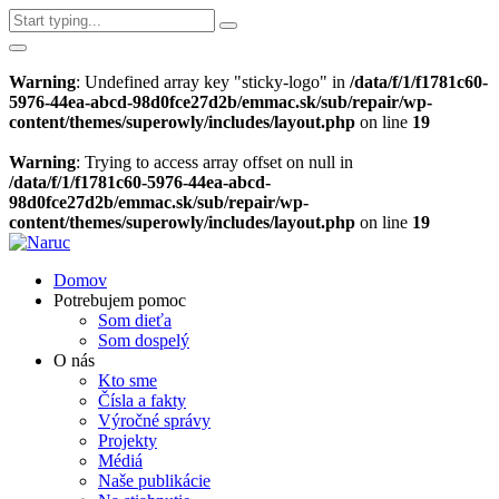
Warning
: Undefined array key "sticky-logo" in
/data/f/1/f1781c60-
5976-44ea-abcd-98d0fce27d2b/emmac.sk/sub/repair/wp-
content/themes/superowly/includes/layout.php
on line
19
Warning
: Trying to access array offset on null in
/data/f/1/f1781c60-5976-44ea-abcd-
98d0fce27d2b/emmac.sk/sub/repair/wp-
content/themes/superowly/includes/layout.php
on line
19
Domov
Potrebujem pomoc
Som dieťa
Som dospelý
O nás
Kto sme
Čísla a fakty
Výročné správy
Projekty
Médiá
Naše publikácie