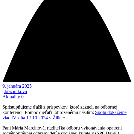
9. januára 2025
j.bracinikova
Aktuality
0
Sprístupňujeme ďalší z príspevkov, ktoré zazneli na odbornej
konferencii Pomoc dieťaťu ohrozenému násilím:
Spolu dokážeme
viac IV. dňa 17.10.2024 v Žiline
:
Pani Mária Marcinová, riaditeľka odboru vykonávania opatrení
sociálnoprávnej ochrany detí a sociálnej kurately (SPODaSK)