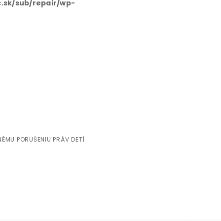
.sk/sub/repair/wp-
ist Komisárke pre
u práv detí
ŽNÉMU PORUŠENIU PRÁV DETÍ