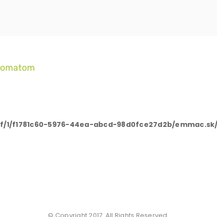
obromatom
/f/1/f1781c60-5976-44ea-abcd-98d0fce27d2b/emmac.sk/
© Copyright 2017. All Rights Reserved.