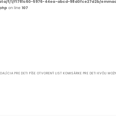
ata/f/1/f1781c60-5976-44ea-abcd-98d0fce27d2b/emmac
.php
on line
107
i píše otvorený l
 možnému porušeni
OALÍCIA PRE DETI PÍŠE OTVORENÝ LIST KOMISÁRKE PRE DETI KVÔLI MO