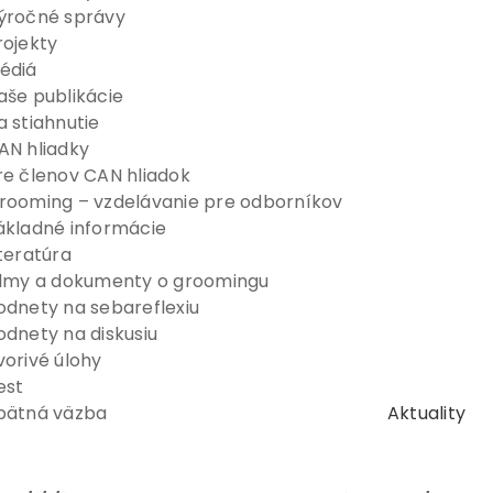
ýročné správy
rojekty
édiá
aše publikácie
a stiahnutie
AN hliadky
re členov CAN hliadok
rooming – vzdelávanie pre odborníkov
ákladné informácie
iteratúra
ilmy a dokumenty o groomingu
odnety na sebareflexiu
odnety na diskusiu
vorivé úlohy
est
pätná väzba
Aktuality