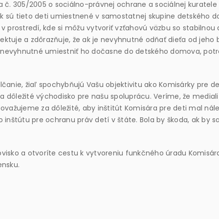
a č. 305/2005 o sociálno-právnej ochrane a sociálnej kuratele v
k sú tieto deti umiestnené v samostatnej skupine detského do
ili v prostredí, kde si môžu vytvoriť vzťahovú väzbu so stabiln
ektuje a zdôrazňuje, že ak je nevyhnutné odňať dieťa od jeho 
e nevyhnutné umiestniť ho dočasne do detského domova, potre
anie, žiaľ spochybňujú Vašu objektivitu ako Komisárky pre det
dôležité východisko pre našu spoluprácu. Veríme, že mediali
Považujeme za dôležité, aby inštitút Komisára pre deti mal nále
o inštútu pre ochranu práv detí v štáte. Bola by škoda, ak by s
sko a otvoríte cestu k vytvoreniu funkčného úradu Komisára p
ensku.