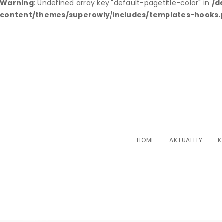
Warning
: Undefined array key "default-pagetitle-color" in
/d
content/themes/superowly/includes/templates-hooks
Koalícia pre det
deti kvôli
HOME
AKTUALITY
K