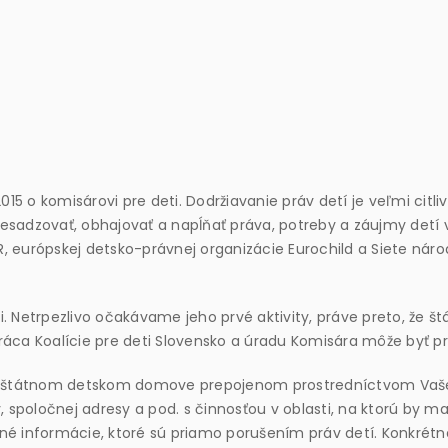
2015 o komisárovi pre deti. Dodržiavanie práv detí je veľmi citl
esadzovať, obhajovať a napĺňať práva, potreby a záujmy detí
R, európskej detsko-právnej organizácie Eurochild a Siete náro
Netrpezlivo očakávame jeho prvé aktivity, práve preto, že štá
áca Koalície pre deti Slovensko a úradu Komisára môže byť p
 neštátnom detskom domove prepojenom prostredníctvom Vašej
 spoločnej adresy a pod. s činnosťou v oblasti, na ktorú by m
nené informácie, ktoré sú priamo porušením práv detí. Konkrét