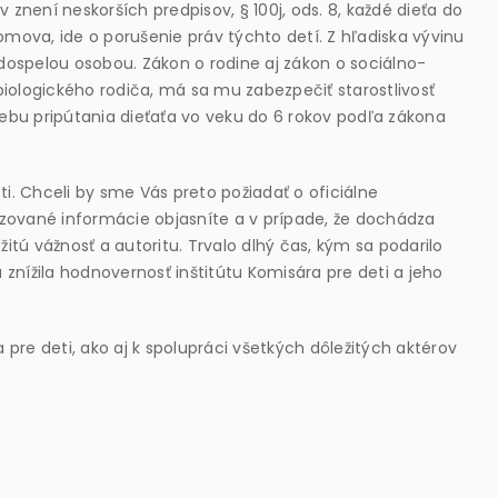
 znení neskorších predpisov, § 100j, ods. 8, každé dieťa do
mova, ide o porušenie práv týchto detí. Z hľadiska vývinu
ou dospelou osobou. Zákon o rodine aj zákon o sociálno-
biologického rodiča, má sa mu zabezpečiť starostlivosť
bu pripútania dieťaťa vo veku do 6 rokov podľa zákona
i. Chceli by sme Vás preto požiadať o oficiálne
zované informácie objasníte a v prípade, že dochádza
žitú vážnosť a autoritu. Trvalo dlhý čas, kým sa podarilo
a znížila hodnovernosť inštitútu Komisára pre deti a jeho
re deti, ako aj k spolupráci všetkých dôležitých aktérov