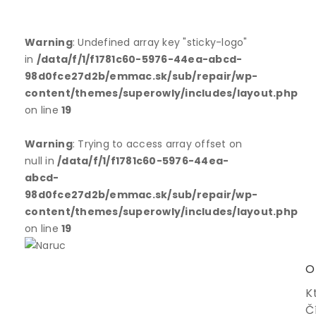
Warning
: Undefined array key "sticky-logo"
in
/data/f/1/f1781c60-5976-44ea-abcd-
98d0fce27d2b/emmac.sk/sub/repair/wp-
content/themes/superowly/includes/layout.php
on line
19
Warning
: Trying to access array offset on
null in
/data/f/1/f1781c60-5976-44ea-
abcd-
98d0fce27d2b/emmac.sk/sub/repair/wp-
content/themes/superowly/includes/layout.php
on line
19
O
K
Č