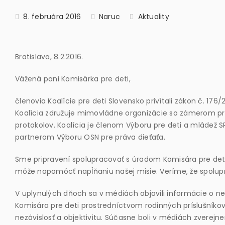
8. februára 2016
Naruc
Aktuality
Bratislava, 8.2.2016.
Vážená pani Komisárka pre deti,
členovia Koalície pre deti Slovensko privítali zákon č. 176/
Koalícia združuje mimovládne organizácie so zámerom pr
protokolov. Koalícia je členom Výboru pre deti a mládež S
partnerom Výboru OSN pre práva dieťaťa.
Sme pripravení spolupracovať s úradom Komisára pre deti. 
môže napomôcť napĺňaniu našej misie. Veríme, že spolupr
V uplynulých dňoch sa v médiách objavili informácie o
Komisára pre deti prostredníctvom rodinných príslušníkov,
nezávislosť a objektivitu. Súčasne boli v médiách zverej