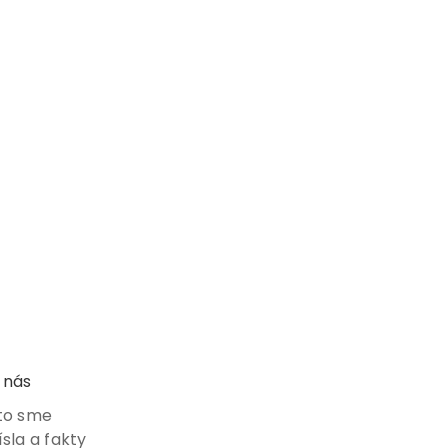
 nás
to sme
ísla a fakty