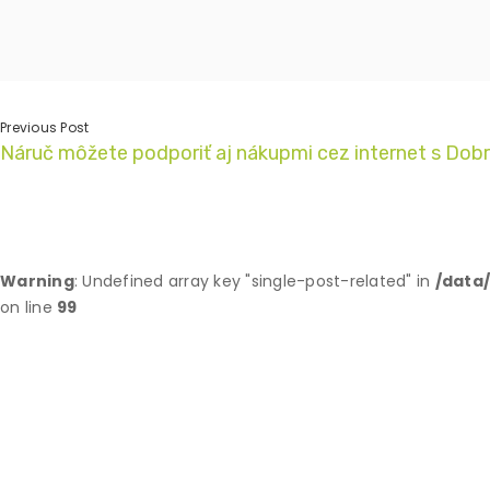
Previous Post
Náruč môžete podporiť aj nákupmi cez internet s D
Warning
: Undefined array key "single-post-related" in
/data
on line
99