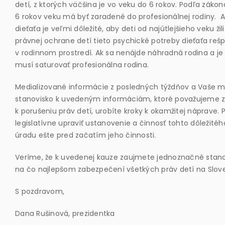
detí, z ktorých väčšina je vo veku do 6 rokov. Podľa zákon
6 rokov veku má byť zaradené do profesionálnej rodiny. A
dieťaťa je veľmi dôležité, aby deti od najútlejšieho veku ž
právnej ochrane detí tieto psychické potreby dieťaťa rešp
v rodinnom prostredí. Ak sa nenájde náhradná rodina a j
musí saturovať profesionálna rodina.
Medializované informácie z posledných týždňov a Vaše mlč
stanovisko k uvedeným informáciám, ktoré považujeme za 
k porušeniu práv detí, urobíte kroky k okamžitej náprave. 
legislatívne upraviť ustanovenie a činnosť tohto dôležitéh
úradu ešte pred začatím jeho činnosti.
Veríme, že k uvedenej kauze zaujmete jednoznačné stanovi
na čo najlepšom zabezpečení všetkých práv detí na Slov
S pozdravom,
Dana Rušinová, prezidentka