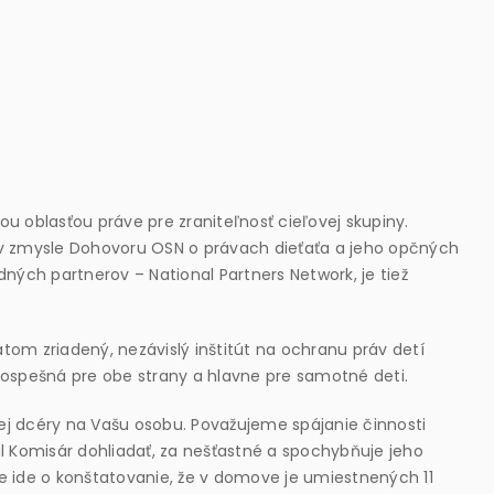
ivou oblasťou práve pre zraniteľnosť cieľovej skupiny.
 v zmysle Dohovoru OSN o právach dieťaťa a jeho opčných
dných partnerov – National Partners Network, je tiež
tom zriadený, nezávislý inštitút na ochranu práv detí
rospešná pre obe strany a hlavne pre samotné deti.
 dcéry na Vašu osobu. Považujeme spájanie činnosti
al Komisár dohliadať, za nešťastné a spochybňuje jeho
ne ide o konštatovanie, že v domove je umiestnených 11