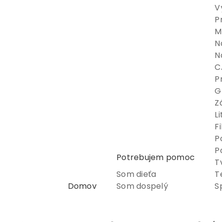
V
P
M
N
N
C
P
G
Z
L
F
P
P
Potrebujem pomoc
T
Som dieťa
T
Domov
Som dospelý
S