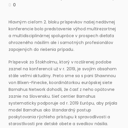
0
Hlavným cieľom 2. bloku príspevkov našej nedávnej
konferencie bolo predstavenie výhod multirezortnej
a multidisciplinárnej spolupráce v prospech dieťaťa
ohrozeného násilím ale i samotných profesionálov
zapojených do riešenia prípadu.
Príspevok zo Štokholmu, ktorý v rozšírenej podobe
zaznel na konferencii už v r. 2019, je svojím obsahom
stále veľmi aktuálny. Preto sme sa s pani Shawnnou
von Blixen-Finecke, koordinátorkou európskej siete
Barnahus Network
dohodli, že časť z neho opätovne
zaznie na Slovensku. Sieť centier Barnahus
systematicky podporuje od r. 2019 Európu, aby prijala
model
Barnahus
ako štandardný postup
poskytovania rýchleho prístupu k spravodlivosti a
starostlivosti pre detské obete a svedkov násilia.