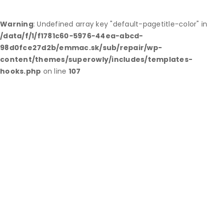
Warning
: Undefined array key "default-pagetitle-color" in
/data/f/1/f1781c60-5976-44ea-abcd-
98d0fce27d2b/emmac.sk/sub/repair/wp-
content/themes/superowly/includes/templates-
hooks.php
on line
107
Za hranicami
profesií: rýchla a
účinná pomoc
existuje!