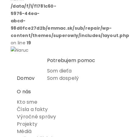
/data/f/1/f1781c60-
5976-44ea-
abcd-
98d0fce27d2b/emmac.sk/sub/repair/wp-
content/themes/superowly/includes/layout.php
on line
19
Potrebujem pomoc
Som dieťa
Domov
Som dospelý
O nás
Kto sme
Čísla a fakty
Výročné správy
Projekty
Médiá