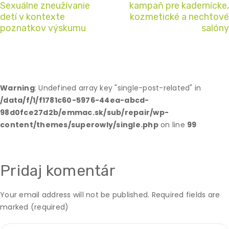
Sexuálne zneužívanie
kampaň pre kadernícke,
detí v kontexte
kozmetické a nechtové
poznatkov výskumu
salóny
Warning
: Undefined array key "single-post-related" in
/data/f/1/f1781c60-5976-44ea-abcd-
98d0fce27d2b/emmac.sk/sub/repair/wp-
content/themes/superowly/single.php
on line
99
Pridaj komentár
Your email address will not be published.
Required fields are
marked (required)