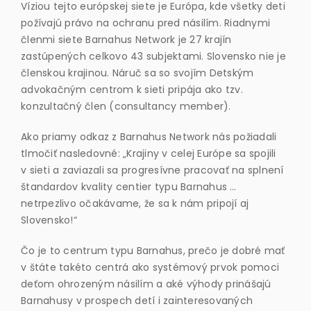
Víziou tejto európskej siete je Európa, kde všetky deti
požívajú právo na ochranu pred násilím. Riadnymi
členmi siete Barnahus Network je 27 krajín
zastúpených celkovo 43 subjektami. Slovensko nie je
členskou krajinou. Náruč sa so svojím
Detským
advokačným centrom
k sieti pripája ako tzv.
konzultačný člen (consultancy member).
Ako priamy odkaz z Barnahus Network nás požiadali
tlmočiť nasledovné: „Krajiny v celej Európe sa spojili
v sieti a zaviazali sa progresívne pracovať na splnení
štandardov kvality centier typu Barnahus …
netrpezlivo očakávame, že sa k nám pripojí aj
Slovensko!“
Čo je to centrum typu Barnahus, prečo je dobré mať
v štáte takéto centrá ako systémový prvok pomoci
deťom ohrozeným násilím a aké výhody prinášajú
Barnahusy v prospech detí i zainteresovaných