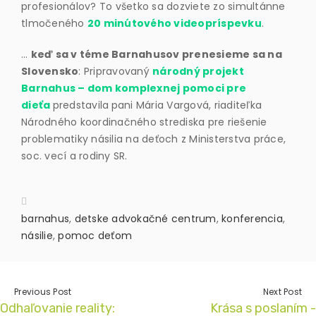
profesionálov? To všetko sa dozviete zo simultánne
tlmočeného
20 minútového videopríspevku
.
…
keď sa v téme Barnahusov prenesieme sa na
Slovensko
: Pripravovaný
národný projekt
Barnahus – dom komplexnej pomoci pre
dieťa
predstavila
pani Mária Vargová, riaditeľka
Národného koordinačného strediska pre riešenie
problematiky násilia na deťoch z Ministerstva práce,
soc. vecí a rodiny SR.
barnahus
,
detske advokačné centrum
,
konferencia
,
násilie
,
pomoc deťom
Previous Post
Next Post
Odhaľovanie reality:
Krása s poslaním -