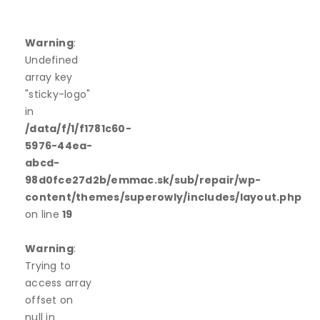
Warning
:
Undefined
array key
"sticky-logo"
in
/data/f/1/f1781c60-
5976-44ea-
abcd-
98d0fce27d2b/emmac.sk/sub/repair/wp-
content/themes/superowly/includes/layout.php
on line
19
Warning
:
Trying to
access array
offset on
null in